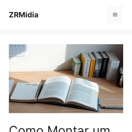
ZRMidia
Como Montar um